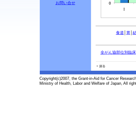
お問い合せ
食道
│
胃
│
全がん協部位別臨床病
Copyright(c)2007, the Grant-in-Aid for Cancer Research
Ministry of Health, Labor and Welfare of Japan, All righ