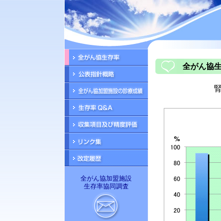
全がん協生
腎
全がん協加盟施設
生存率協同調査