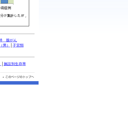
肺 腺がん
（男）
│
子宮頸
）
│
施設別生存率