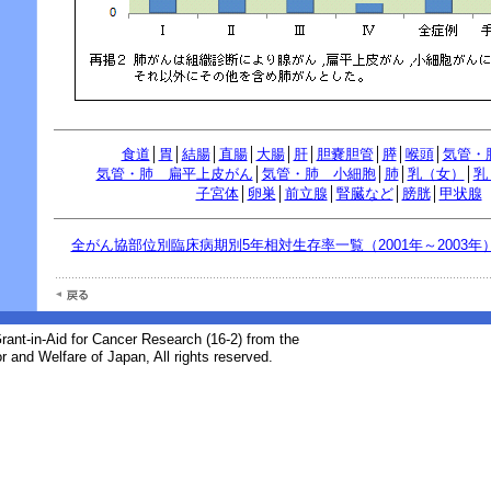
食道
│
胃
│
結腸
│
直腸
│
大腸
│
肝
│
胆嚢胆管
│
膵
│
喉頭
│
気管・
気管・肺 扁平上皮がん
│
気管・肺 小細胞
│
肺
│
乳（女）
│
乳
子宮体
│
卵巣
│
前立腺
│
腎臓など
│
膀胱
│
甲状腺
全がん協部位別臨床病期別5年相対生存率一覧（2001年～2003年
rant-in-Aid for Cancer Research (16-2) from the
r and Welfare of Japan, All rights reserved.