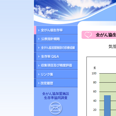
全がん協生
気管
全がん協加盟施設
生存率協同調査