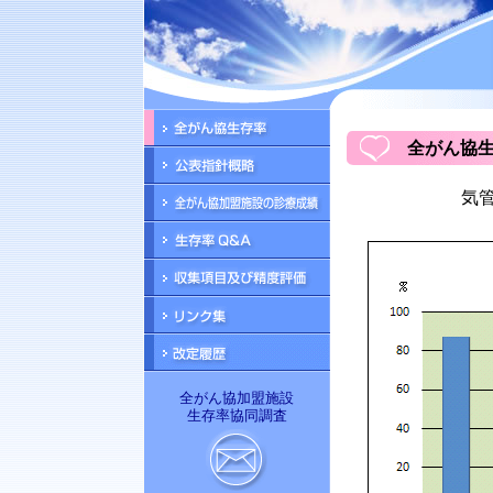
全がん協生
気管
全がん協加盟施設
生存率協同調査